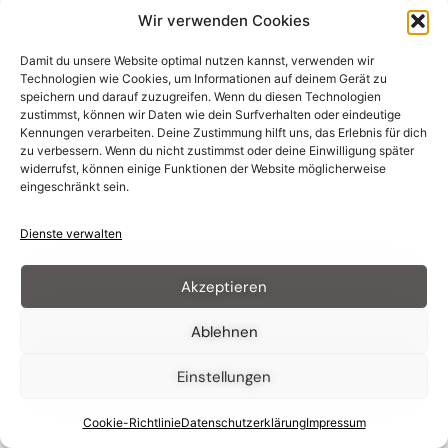
Struktur und Technik zu verstehen.
Wir verwenden Cookies
Wie lange dauert SEO?
Damit du unsere Website optimal nutzen kannst, verwenden wir
Technologien wie Cookies, um Informationen auf deinem Gerät zu
SEO zeigt in der Regel keine sofortigen
speichern und darauf zuzugreifen. Wenn du diesen Technologien
Ergebnisse. Erste Veränderungen sind oft nach
zustimmst, können wir Daten wie dein Surfverhalten oder eindeutige
einigen Wochen sichtbar, stabile Ergebnisse
Kennungen verarbeiten. Deine Zustimmung hilft uns, das Erlebnis für dich
entstehen meist über mehrere Monate.
zu verbessern. Wenn du nicht zustimmst oder deine Einwilligung später
widerrufst, können einige Funktionen der Website möglicherweise
Ist es schwer SEO zu
eingeschränkt sein.
lernen?
Dienste verwalten
Die Grundlagen sind gut verständlich, während
Akzeptieren
tiefere Strategien mehr Zeit und Erfahrung
erfordern. SEO ist ein umfangreiches Thema, weil
mehrere Bereiche wie Inhalte, Technik und
Ablehnen
Struktur zusammenspielen.
Einstellungen
Wird SEO durch KI ersetzt?
Cookie-Richtlinie
Datenschutz­erklärung
Impressum
KI verändert die Suche und unterstützt bei der