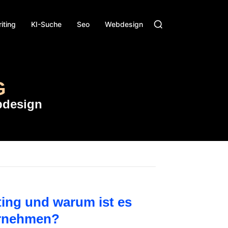
iting
KI-Suche
Seo
Webdesign
G
bdesign
ting und warum ist es
ernehmen?