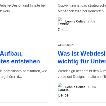
ebsite-Design und Inhalte bei
Copywriting ist das strategisc
: Kein ...
Menschen zu einer konkreten H
Leonie Celice
2 Juli
WEBDESIGN
Aufbau,
Was ist Webdesi
ites entstehen
wichtig für Unt
die gemeinsam bestimmen, wie
Webdesign beschreibt den Aufb
zu gehören d...
verbindet Design, Inhalte und T
Leonie Celice
11 Mai