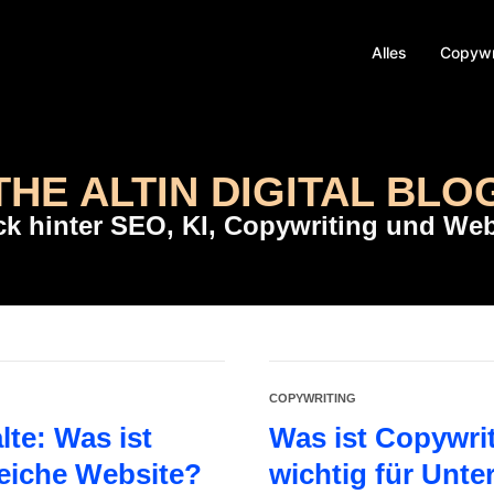
Alles
Copywr
THE ALTIN DIGITAL BLO
ick hinter SEO, KI, Copywriting und We
COPYWRITING
te: Was ist
Was ist Copywri
reiche Website?
wichtig für Unt