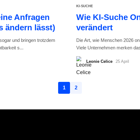
KI-SUCHE
ine Anfragen
Wie KI-Suche Onl
s ändern lässt)
verändert
 sogar und bringen trotzdem
Die Art, wie Menschen 2026 onl
barkeit s...
Viele Unternehmen merken das 
Leonie Celice
25 April
1
2